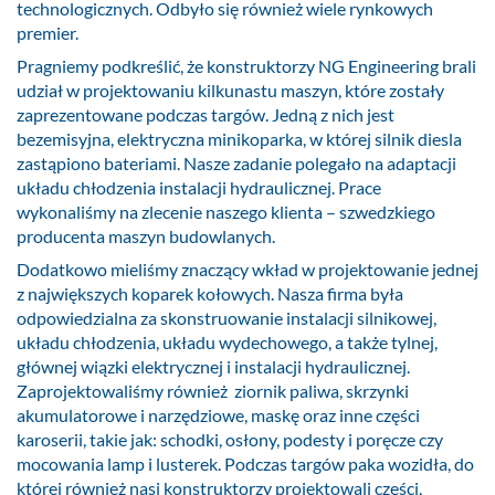
technologicznych. Odbyło się również wiele rynkowych
premier.
Pragniemy podkreślić, że konstruktorzy NG Engineering brali
udział w projektowaniu kilkunastu maszyn, które zostały
zaprezentowane podczas targów. Jedną z nich jest
bezemisyjna, elektryczna minikoparka, w której silnik diesla
zastąpiono bateriami. Nasze zadanie polegało na adaptacji
układu chłodzenia instalacji hydraulicznej. Prace
wykonaliśmy na zlecenie naszego klienta – szwedzkiego
producenta maszyn budowlanych.
Dodatkowo mieliśmy znaczący wkład w projektowanie jednej
z największych koparek kołowych. Nasza firma była
odpowiedzialna za skonstruowanie instalacji silnikowej,
układu chłodzenia, układu wydechowego, a także tylnej,
głównej wiązki elektrycznej i instalacji hydraulicznej.
Zaprojektowaliśmy również ziornik paliwa, skrzynki
akumulatorowe i narzędziowe, maskę oraz inne części
karoserii, takie jak: schodki, osłony, podesty i poręcze czy
mocowania lamp i lusterek. Podczas targów paka wozidła, do
której również nasi konstruktorzy projektowali części,