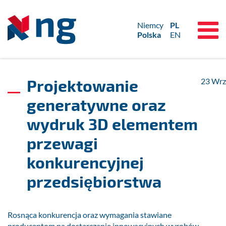
Niemcy
PL
Polska
EN
Projektowanie
23
Wrz
generatywne oraz
wydruk 3D elementem
przewagi
konkurencyjnej
przedsiębiorstwa
Rosnąca konkurencja oraz wymagania stawiane
producentom na dostarczanie innowacyjnych wyrobów